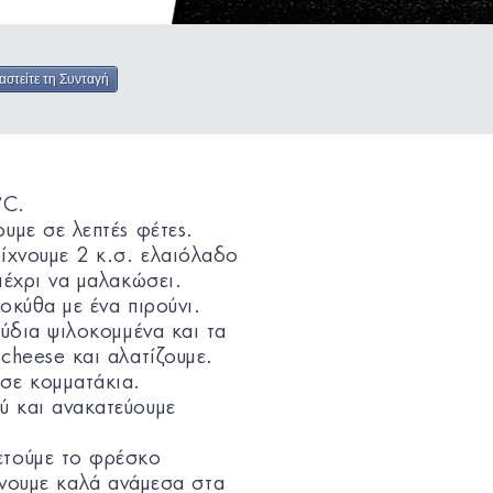
αστείτε τη Συνταγή
°C.
υμε σε λεπτές φέτες.
ρίχνουμε 2 κ.σ. ελαιόλαδο
μέχρι να μαλακώσει.
οκύθα με ένα πιρούνι.
ρύδια ψιλοκομμένα και τα
cheese και αλατίζουμε.
σε κομματάκια.
ύ και ανακατεύουμε
ετούμε το φρέσκο
υμε καλά ανάμεσα στα