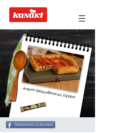
Ανοιχτή Κρεμμυδόπιτα με Σύγκλινο
Μοιραστείτε τη Συνταγή