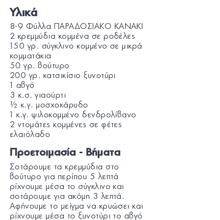
Υλικά
8-9 Φύλλα ΠΑΡΑΔΟΣΙΑΚΟ KANAKI
2 κρεμμύδια κομμένα σε ροδέλες
150 γρ. σύγκλινο κομμένο σε μικρά
κομματάκια
50 γρ. βούτυρο
200 γρ. κατσικίσιο ξυνοτύρι
1 αβγό
3 κ.σ. γιαούρτι
½ κ.γ. μοσχοκάρυδο
1 κ.γ. ψιλοκομμένο δενδρολίβανο
2 ντομάτες κομμένες σε φέτες
ελαιόλαδο
Προετοιμασία - Βήματα
Σοτάρουμε τα κρεμμύδια στο
βούτυρο για περίπου 5 λεπτά
ρίχνουμε μέσα το σύγκλινο και
σοτάρουμε για ακόμη 3 λεπτά.
Αφήνουμε το μείγμα να κρυώσει και
ρίχνουμε μέσα το ξυνοτύρι το αβγό