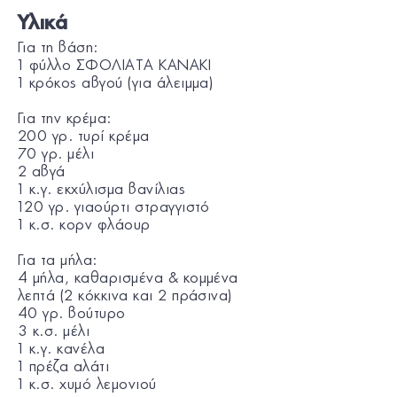
Υλικά
Για τη βάση:
1 φύλλο ΣΦΟΛΙΑΤΑ KANAKI
1 κρόκος αβγού (για άλειμμα)
Για την κρέμα:
200 γρ. τυρί κρέμα
70 γρ. μέλι
2 αβγά
1 κ.γ. εκχύλισμα βανίλιας
120 γρ. γιαούρτι στραγγιστό
1 κ.σ. κορν φλάουρ
Για τα μήλα:
4 μήλα, καθαρισμένα & κομμένα
λεπτά (2 κόκκινα και 2 πράσινα)
40 γρ. βούτυρο
3 κ.σ. μέλι
1 κ.γ. κανέλα
1 πρέζα αλάτι
1 κ.σ. χυμό λεμονιού