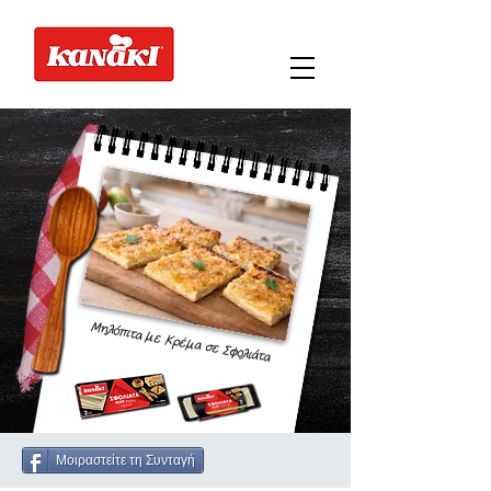
Μηλόπιτα με Κρέμα σε Σφολιάτα
Μοιραστείτε τη Συνταγή