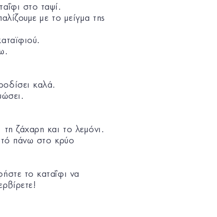
ταΐφι στο ταψί.
αλίζουμε με το μείγμα της
καταϊφιού.
ω.
ροδίσει καλά.
υώσει.
 τη ζάχαρη και το λεμόνι.
εστό πάνω στο κρύο
φήστε το καταΐφι να
ερβίρετε!