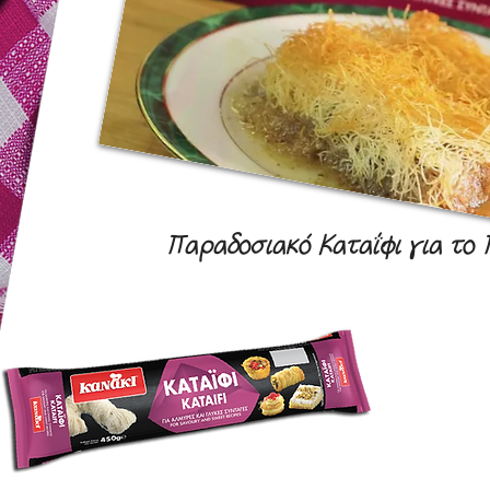
Παραδοσιακό Καταΐφι για το