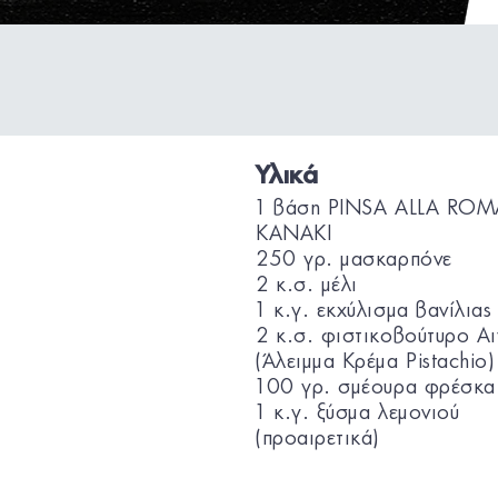
Υλικά
1 βάση PINSA ALLA RO
KANAKI
250 γρ. μασκαρπόνε
2 κ.σ. μέλι
1 κ.γ. εκχύλισμα βανίλιας
2 κ.σ. φιστικοβούτυρο Αι
(Άλειμμα Κρέμα Pistachio)
100 γρ. σμέουρα φρέσκα
1 κ.γ. ξύσμα λεμονιού
(προαιρετικά)