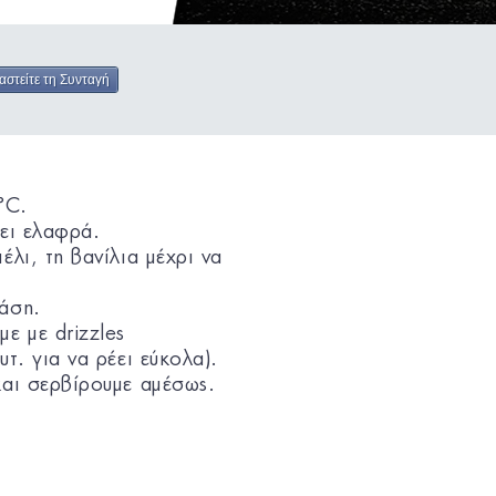
αστείτε τη Συνταγή
°C.
σει ελαφρά.
λι, τη βανίλια μέχρι να
άση.
ε με drizzles
τ. για να ρέει εύκολα).
και σερβίρουμε αμέσως.