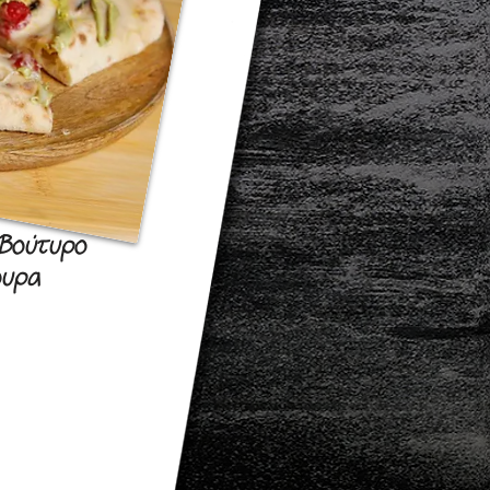
Βούτυρο
ουρα