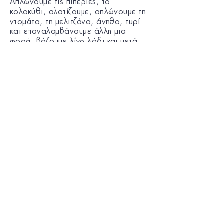
Απλώνουμε τις πιπεριές, το
κολοκύθι, αλατίζουμε, απλώνουμε τη
ντομάτα, τη μελιτζάνα, άνηθο, τυρί
και επαναλαμβάνουμε άλλη μια
φορά, βάζουμε λίγο λάδι και μετά
τα τυριά.
Κλείνουμε την πίτα με το τελευταίο
κομμάτι που μας έμεινε από τη ζύμη.
Κλείνουμε καλά τις άκρες και
χαράζουμε την επιφάνεια.
Ψήνουμε στους 160ºC για 40 λεπτά.