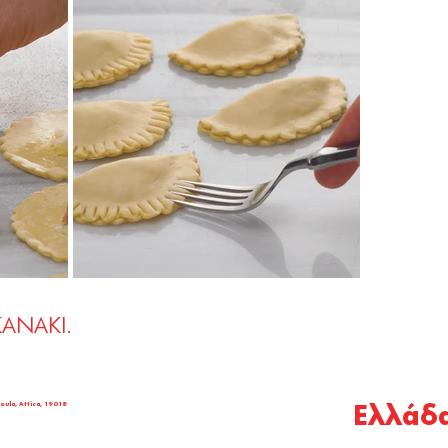
KANAKI.
oula, Attica, 19018
Ελλάδ
© COPYRIGHT KANAKI 2026