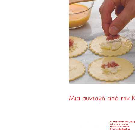
Μια συνταγή από την 
G. Gennimata Ave., Mag
Tel: 210 6161500
Fax: 210 6161599
E-mail:
info@hqf.gr