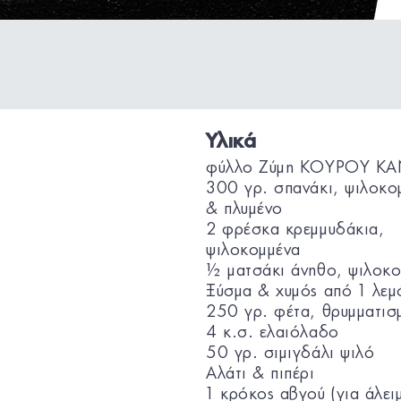
Υλικά
φύλλο Ζύμη ΚΟΥΡΟΥ KA
300 γρ. σπανάκι, ψιλοκο
& πλυμένο
2 φρέσκα κρεμμυδάκια,
ψιλοκομμένα
½ ματσάκι άνηθο, ψιλοκ
Ξύσμα & χυμός από 1 λεμ
250 γρ. φέτα, θρυμματισ
4 κ.σ. ελαιόλαδο
50 γρ. σιμιγδάλι ψιλό
Αλάτι & πιπέρι
1 κρόκος αβγού (για άλει