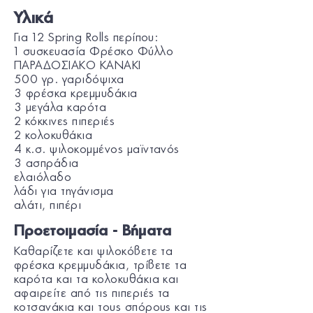
Υλικά
Για 12 Spring Rolls περίπου:
1 συσκευασία Φρέσκο Φύλλο
ΠΑΡΑΔΟΣΙΑΚΟ KANAKI
500 γρ. γαριδόψιχα
3 φρέσκα κρεμμυδάκια
3 μεγάλα καρότα
2 κόκκινες πιπεριές
2 κολοκυθάκια
4 κ.σ. ψιλοκομμένος μαϊντανός
3 ασπράδια
ελαιόλαδο
λάδι για τηγάνισμα
αλάτι, πιπέρι
Προετοιμασία - Βήματα
Καθαρίζετε και ψιλοκόβετε τα
φρέσκα κρεμμυδάκια, τρίβετε τα
καρότα και τα κολοκυθάκια και
αφαιρείτε από τις πιπεριές τα
κοτσανάκια και τους σπόρους και τις