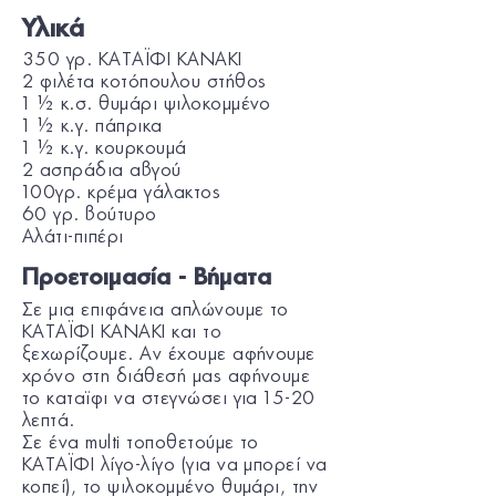
Υλικά
350 γρ. ΚΑΤΑΪΦΙ KANAKI
2 φιλέτα κοτόπουλου στήθος
1 ½ κ.σ. θυμάρι ψιλοκομμένο
1 ½ κ.γ. πάπρικα
1 ½ κ.γ. κουρκουμά
2 ασπράδια αβγού
100γρ. κρέμα γάλακτος
60 γρ. βούτυρο
Αλάτι-πιπέρι
Προετοιμασία - Βήματα
Σε μια επιφάνεια απλώνουμε το
ΚΑΤΑΪΦΙ KANAKI και το
ξεχωρίζουμε. Αν έχουμε αφήνουμε
χρόνο στη διάθεσή μας αφήνουμε
το καταϊφι να στεγνώσει για 15-20
λεπτά.
Σε ένα multi τοποθετούμε το
ΚΑΤΑΪΦΙ λίγο-λίγο (για να μπορεί να
κοπεί), το ψιλοκομμένο θυμάρι, την