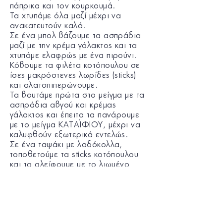
πάπρικα και τον κουρκουμά.
Τα χτυπάμε όλα μαζί μέχρι να
ανακατευτούν καλά.
Σε ένα μπολ βάζουμε τα ασπράδια
μαζί με την κρέμα γάλακτος και τα
χτυπάμε ελαφρώς με ένα πιρούνι.
Κόβουμε τα φιλέτα κοτόπουλου σε
ίσες μακρόστενες λωρίδες (sticks)
και αλατοπιπερώνουμε.
Τα βουτάμε πρώτα στο μείγμα με τα
ασπράδια αβγού και κρέμας
γάλακτος και έπειτα τα πανάρουμε
με το μείγμα ΚΑΤΑΪΦΙΟΥ, μέχρι να
καλυφθούν εξωτερικά εντελώς.
Σε ένα ταψάκι με λαδόκολλα,
τοποθετούμε τα sticks κοτόπουλου
και τα αλείφουμε με το λιωμένο
βούτυρο.
Ψήνουμε στους 180°C, στον αέρα,
για 15-20 ή 25 λεπτά, ανάλογα το
μέγεθος του κοτόπουλου.