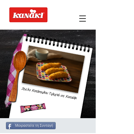
Sticks Κοτόπουλου Τυλιχτά σε Καταΐφι
Μοιραστείτε τη Συνταγή