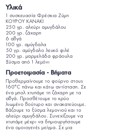
Υλικά
1 συσκευασία Φρέσκια Ζύμη
ΚΟΥΡΟΥ KANAKI
250 γρ. αλεύρι αμυγδάλου
200 γρ. ζάχαρη
6 αβγά
100 γρ. αμύγδαλα
50 γρ. αμύγδαλο λευκό φιλέ
200 γρ. μαρμελάδα φράουλα
Ξύσμα από 1 λεμόνι
Προετοιμασία - Βήματα
Προθερμαίνουμε το φούρνο στους
160°C πάνω και κάτω αντίσταση. Σε
ένα μπολ χτυπάμε τη ζάχαρη με τα
αβγά. Προσθέτουμε το κρύο
λιωμένο βούτυρο και ανακατεύουμε.
Βάζουμε το ξύσμα λεμονιού και το
αλεύρι αμυγδάλου. Συνεχίζουμε να
χτυπάμε μέχρι να δημιουργήσουμε
ένα ομοιογενές μείγμα. Σε μια