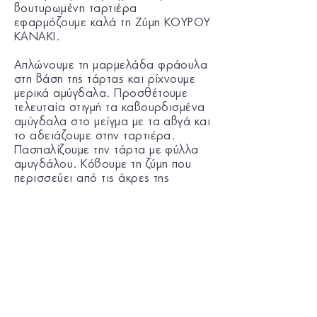
βουτυρωμένη ταρτιέρα
εφαρμόζουμε καλά τη Ζύμη ΚΟΥΡΟΥ
KANAKI.
Απλώνουμε τη μαρμελάδα φράουλα
στη βάση της τάρτας και ρίχνουμε
μερικά αμύγδαλα. Προσθέτουμε
τελευταία στιγμή τα καβουρδισμένα
αμύγδαλα στο μείγμα με τα αβγά και
το αδειάζουμε στην ταρτιέρα.
Πασπαλίζουμε την τάρτα με φύλλα
αμυγδάλου. Κόβουμε τη ζύμη που
περισσεύει από τις άκρες της
ταρτιέρας και ψήνουμε χαμηλά στο
φούρνο για περίπου 45’.