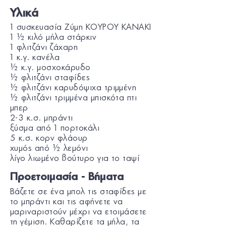
Υλικά
1 συσκευασία Ζύμη ΚΟΥΡΟΥ KANAKI
1 ½ κιλό μήλα στάρκιν
1 φλιτζάνι ζάχαρη
1 κ.γ. κανέλα
½ κ.γ. μοσχοκάρυδο
½ φλιτζάνι σταφίδες
½ φλιτζάνι καρυδόψιχα τριμμένη
½ φλιτζάνι τριμμένα μπισκότα πτι
μπερ
2-3 κ.σ. μπράντι
ξύσμα από 1 πορτοκάλι
5 κ.σ. κορν φλάουρ
χυμός από ½ λεμόνι
λίγο λιωμένο βούτυρο για το ταψί
Προετοιμασία - Βήματα
Βάζετε σε ένα μπολ τις σταφίδες με
το μπράντι και τις αφήνετε να
μαριναριστούν μέχρι να ετοιμάσετε
τη γέμιση. Καθαρίζετε τα μήλα, τα