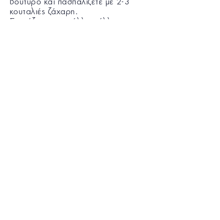
βούτυρο και πασπαλίζετε με 2-3
κουταλιές ζάχαρη.
Σκεπάζετε με το άλλο φύλλο, που το
τοποθετείτε σταυρωτά. Με ένα
μαχαίρι κόβετε τη ζύμη που
περισσεύει έξω από την ταρτιέρα
και με τα δάχτυλά σας πιέζετε τη
ζύμη στα τοιχώματα.
Τρυπάτε τη ζύμη σε αρκετά σημεία
με το πιρούνι και ψήνετε σε
προθερμασμένο φούρνο στους
180°C για 10 λεπτά.
Μια συνταγή από την KANAKI.