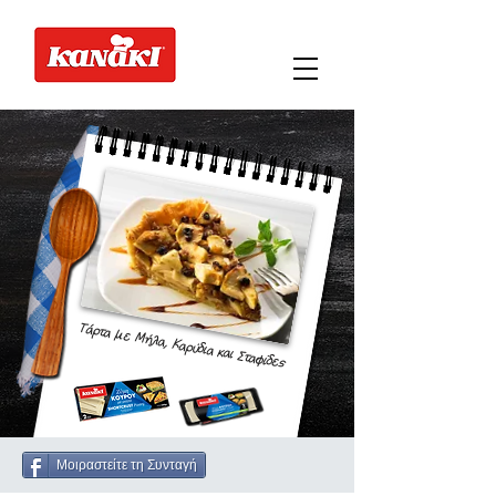
Τάρτα με Μήλα, Καρύδια και Σταφίδες
Μοιραστείτε τη Συνταγή