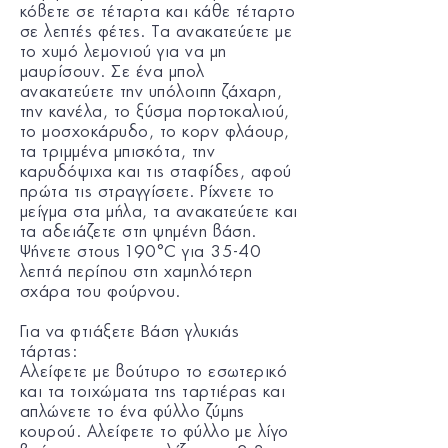
κόβετε σε τέταρτα και κάθε τέταρτο
σε λεπτές φέτες. Τα ανακατεύετε με
το χυμό λεμονιού για να μη
μαυρίσουν. Σε ένα μπολ
ανακατεύετε την υπόλοιπη ζάχαρη,
την κανέλα, το ξύσμα πορτοκαλιού,
το μοσχοκάρυδο, το κορν φλάουρ,
τα τριμμένα μπισκότα, την
καρυδόψιχα και τις σταφίδες, αφού
πρώτα τις στραγγίσετε. Ρίχνετε το
μείγμα στα μήλα, τα ανακατεύετε και
τα αδειάζετε στη ψημένη βάση.
Ψήνετε στους 190°C για 35-40
λεπτά περίπου στη χαμηλότερη
σχάρα του φούρνου.
Για να φτιάξετε Βάση γλυκιάς
τάρτας:
Αλείφετε με βούτυρο το εσωτερικό
και τα τοιχώματα της ταρτιέρας και
απλώνετε το ένα φύλλο ζύμης
κουρού. Αλείφετε το φύλλο με λίγο