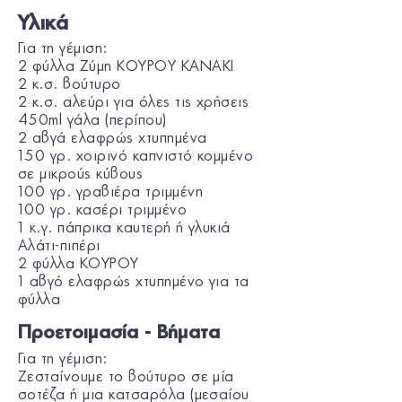
Υλικά
Για τη γέμιση:
2 φύλλα Ζύμη ΚΟΥΡΟΥ KANAKI
2 κ.σ. βούτυρο
2 κ.σ. αλεύρι για όλες τις χρήσεις
450ml γάλα (περίπου)
2 αβγά ελαφρώς χτυπημένα
150 γρ. χοιρινό καπνιστό κομμένο
σε μικρούς κύβους
100 γρ. γραβιέρα τριμμένη
100 γρ. κασέρι τριμμένο
1 κ.γ. πάπρικα καυτερή ή γλυκιά
Αλάτι-πιπέρι
2 φύλλα ΚΟΥΡΟΥ
1 αβγό ελαφρώς χτυπημένο για τα
φύλλα
Προετοιμασία - Βήματα
Για τη γέμιση:
Ζεσταίνουμε το βούτυρο σε μία
σοτέζα ή μια κατσαρόλα (μεσαίου