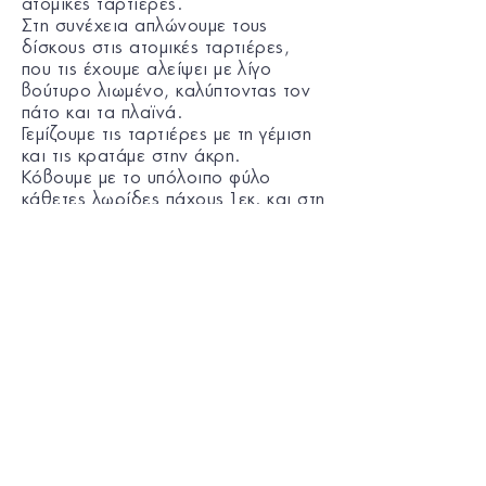
ατομικές ταρτιέρες.
Στη συνέχεια απλώνουμε τους
δίσκους στις ατομικές ταρτιέρες,
που τις έχουμε αλείψει με λίγο
βούτυρο λιωμένο, καλύπτοντας τον
πάτο και τα πλαϊνά.
Γεμίζουμε τις ταρτιέρες με τη γέμιση
και τις κρατάμε στην άκρη.
Κόβουμε με το υπόλοιπο φύλο
κάθετες λωρίδες πάχους 1εκ. και στη
συνέχεια τις κόβουμε στη μέση.
Καλύπτουμε την επιφάνεια από τις
ταρτιέρες με τις λωρίδες
φτιάχνοντας ένα πλέγμα.
Κόβουμε ότι φύλλο περισσεύει,
αλείφουμε με το αβγό και ψήνουμε
σε προθερμασμένο φούρνο στους
180°C, για 25-35 λεπτά περίπου,
μέχρι να ψηθεί η ζύμη και να πάρει
χρώμα.