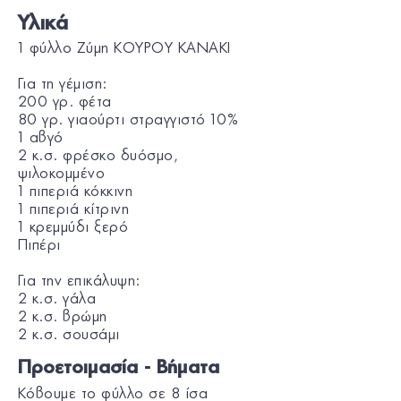
Υλικά
1 φύλλο Ζύμη ΚΟΥΡΟΥ KANAKI
Για τη γέμιση:
200 γρ. φέτα
80 γρ. γιαούρτι στραγγιστό 10%
1 αβγό
2 κ.σ. φρέσκο δυόσμο,
ψιλοκομμένο
1 πιπεριά κόκκινη
1 πιπεριά κίτρινη
1 κρεμμύδι ξερό
Πιπέρι
Για την επικάλυψη:
2 κ.σ. γάλα
2 κ.σ. βρώμη
2 κ.σ. σουσάμι
Προετοιμασία - Βήματα
Κόβουμε το φύλλο σε 8 ίσα