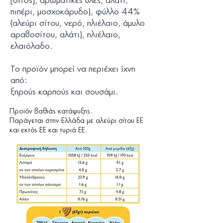
[
σίτος
], αρωματικές ύλες, αλάτι,
πιπέρι, μοσχοκάρυδο), φύλλο 44%
(αλεύρι σίτου, νερό, ηλιέλαιο, άμυλο
αραβοσίτου, αλάτι), ηλιέλαιο,
ελαιόλαδο.
Το προϊόν µπορεί να περιέχει ίχνη
από:
ξηρούς καρπούς
και
σουσάμι.
Προϊόν βαθιάς κατάψυξης.
Παράγεται στην Ελλάδα με αλεύρι σίτου ΕΕ
και εκτός ΕΕ και τυριά ΕΕ.