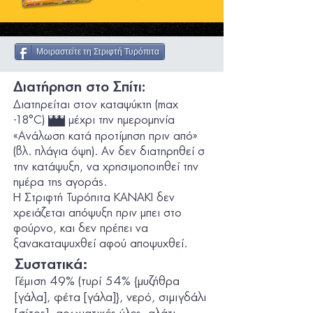
Μοιραστείτε τη Στριφτή Τυρόπιτα
Διατήρηση στο Σπίτι:
Διατηρείται στον καταψύκτη (max
-18°C)
μέχρι την ημεροµηνία
***
«Ανάλωση κατά προτίμηση πριν από»
(βλ. πλάγια όψη). Αν δεν διατηρηθεί σ
την κατάψυξη, να χρησιμοποιηθεί την
ημέρα της αγοράς.
Η Στριφτή Τυρόπιτα ΚΑΝΑΚΙ
δεν
χρειάζεται απόψυξη πριν μπει στο
φούρνο, και δεν πρέπει να
ξανακαταψυχθεί αφού αποψυχθεί.
Συστατικά:
Γέμιση 49% (τυρί 54% {μυζήθρα
[
γάλα
], φέτα [γάλα]}, νερό, σιμιγδάλι