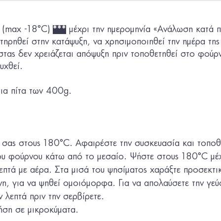
η (max -18°C)
***
μέχρι την ημεροµηνία «Ανάλωση κατά π
τηρηθεί στην κατάψυξη, να χρησιμοποιηθεί την ημέρα της
στας
δεν χρειάζεται απόψυξη πριν τοποθετηθεί στο φούρν
υχθεί.
μια πίτα των 400g.
σας στους 180°C. Αφαιρέστε την συσκευασία και τοποθετ
ου φούρνου κάτω από το μεσαίο. Ψήστε στους 180°C μέχ
πτά με αέρα. Στα μισά του ψησίματος χαράξτε προσεκτικά
νη, για να ψηθεί ομοιόμορφα. Για να απολαύσετε την γεύ
 λεπτά πριν την σερβίρετε.
ήση σε μικροκύματα.