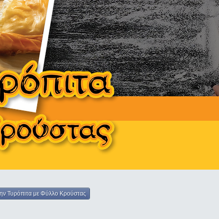
την Τυρόπιτα με Φύλλο Κρούστας