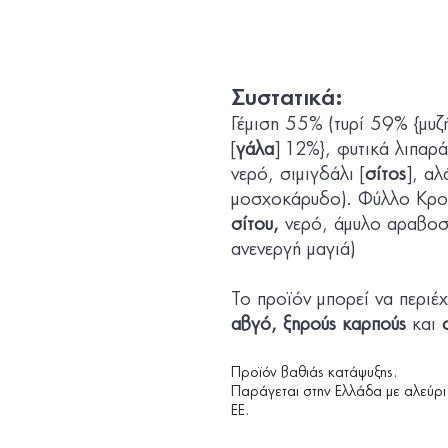
Συστατικά:
Γέμιση 55% (τυρί 59% {μυζ
[
γάλα
] 12%}, φυτικά λιπαρά
νερό, σιμιγδάλι [
σίτος
], αλ
μοσχοκάρυδο). Φύλλο Κρο
σίτου
,
νερό, άμυλο αραβοσί
ανενεργή μαγιά)
Το προϊόν µπορεί να περιέχ
αβγό, ξηρούς καρπούς
και
Προϊόν βαθιάς κατάψυξης.
Παράγεται στην Ελλάδα με αλεύρι σ
ΕΕ.