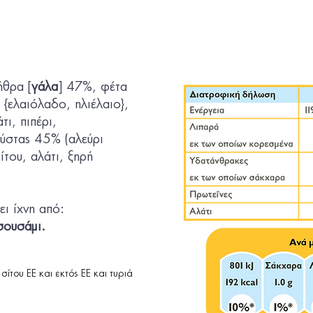
ήθρα [
γάλα
] 47%, φέτα
 {ελαιόλαδο, ηλιέλαιο},
άτι, πιπέρι,
ύστας 45% (αλεύρι
του, αλάτι, ξηρή
ει ίχνη από:
σουσάμι.
ίτου ΕΕ και εκτός ΕΕ και τυριά