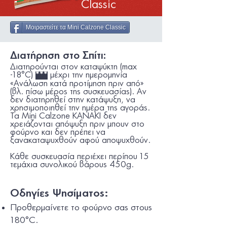
Classic
Μοιραστείτε τα Mini Calzone Classic
Διατήρηση στο Σπίτι:
Διατηρούνται στον καταψύκτη (max
-18°C)
μέχρι την ημεροµηνία
***
«Ανάλωση κατά προτίμηση πριν από»
(βλ. πίσω μέρος της συσκευασίας). Αν
δεν διατηρηθεί στην κατάψυξη, να
χρησιμοποιηθεί την ημέρα της αγοράς.
Τα
Mini Calzone KANAKI
δεν
χρειάζονται απόψυξη πριν μπουν στο
φούρνο και δεν πρέπει να
ξανακαταψυχθούν αφού αποψυχθούν.
Κάθε συσκευασία περιέχει περίπου 15
τεμάχια συνολικού βάρους 450g.
Οδηγίες Ψησίματος:
Προθερμαίνετε το φούρνο σας στους
180°C.