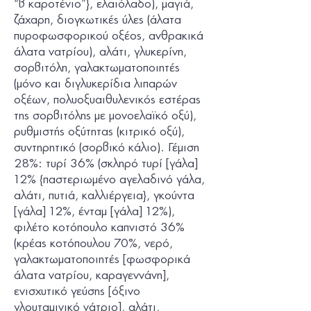
“β καροτένιο”}, ελαιόλαδο), μαγιά,
ζάχαρη, διογκωτικές ύλες (άλατα
πυροφωσφορικού οξέος, ανθρακικά
άλατα νατρίου), αλάτι, γλυκερίνη,
σορβιτόλη, γαλακτωματοποιητές
(μόνο και διγλυκερίδια λιπαρών
οξέων, πολυοξυαιθυλενικός εστέρας
της σορβιτόλης με μονοελαϊκό οξύ),
ρυθμιστής οξύτητας (κιτρικό οξύ),
συντηρητικό (σορβικό κάλιο). Γέμιση
28%: τυρί 36% (σκληρό τυρί [
γάλα
]
12% {παστεριωμένο αγελαδινό
γάλα
,
αλάτι, πυτιά, καλλιέργεια}, γκούντα
[
γάλα
] 12%, ένταμ [
γάλα
] 12%),
φιλέτο κοτόπουλο καπνιστό 36%
(κρέας κοτόπουλου 70%, νερό,
γαλακτωματοποιητές [φωσφορικά
άλατα νατρίου, καραγεννάνη],
ενισχυτικό γεύσης [όξινο
γλουταμινικό νάτριο], αλάτι,