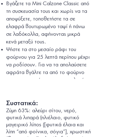
Βγάζετε τα Mini Calzone Classic από
τη συσκευασία τους και χωρίς να τα
αποψύξετε, τοποθετήστε τα σε
ελαφρά βουτυρωμένο ταψί ή πάνω
σε λαδόκολλα, αφήνοντας μικρά
κενά μεταξύ τους.
Ψήστε τα στο μεσαίο ράφι του
φούρνου για 25 λεπτά περίπου μέχρι
να ροδίσουν. Για να τα απολαύσετε
αφράτα βγάλτε τα από το φούρνο
πριν να σκουρύνουν και να σκληρύνει
η ζύμη.
Συστατικά:
Ζύμη 63%: αλεύρι
σίτου
, νερό,
φυτικά λιπαρά (ηλιέλαιο, φυτικό
μαγειρικό λίπος {[φυτικά έλαια και
λίπη “από φοίνικα, σόγια”], χρωστική