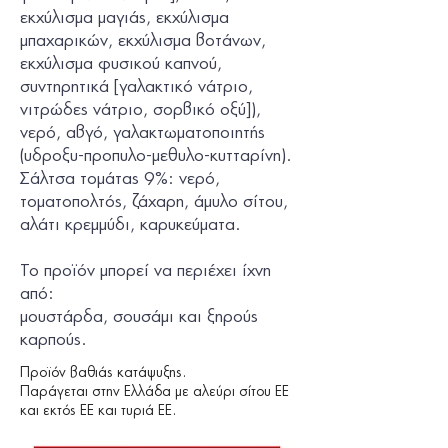
εκχύλισμα μαγιάς, εκχύλισμα
μπαχαρικών, εκχύλισμα βοτάνων,
εκχύλισμα φυσικού καπνού,
συντηρητικά [γαλακτικό νάτριο,
νιτρώδες νάτριο, σορβικό οξύ]),
νερό,
αβγό
, γαλακτωματοποιητής
(υδροξυ-προπυλο-μεθυλο-κυτταρίνη).
Σάλτσα τομάτας 9%: νερό,
τοματοπολτός, ζάχαρη, άμυλο
σίτου
,
αλάτι κρεμμύδι, καρυκεύματα.
Το προϊόν µπορεί να περιέχει ίχνη
από:
μουστάρδα, σουσάμι
και
ξηρούς
καρπούς.
Προϊόν βαθιάς κατάψυξης.
Παράγεται στην Ελλάδα με αλεύρι σίτου ΕΕ
και εκτός ΕΕ και τυριά ΕΕ.