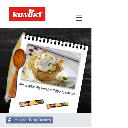
Μπακλαβάς Παγωτό με Φύλλο Κρούστας
Μοιραστείτε τη Συνταγή