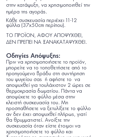
στην κατάψυξη, να χρησιµοποιηθεί την
ηµέρα της αγοράς.
Κάθε συσκευασία περιέχει 11-12
φύλλα (37x50cm περίπου).
ΤΟ ΠΡΟΪΟΝ, ΑΦΟΥ ΑΠΟΨΥΧΘΕΙ,
ΔΕΝ ΠΡΕΠΕΙ ΝΑ ΞΑΝΑΚΑΤΑΨΥΧΘΕΙ.
Οδηγίες Απόψυξης
:
Πριν να χρησιµοποιήσετε το προϊόν,
µπορείτε να το τοποθετήσετε από το
προηγούµενο βράδυ στη συντήρηση
του ψυγείου σας ή αφήστε το να
αποψυχθεί για τουλάχιστον 2 ώρες σε
θερµοκρασία δωµατίου. Πάντα να
αποψύχετε το φύλλο µέσα στην
κλειστή συσκευασία του. Μη
προσπαθήσετε να ξετυλίξετε το φύλλο
αν δεν έχει αποψυχθεί πλήρως, γιατί
θα θρυµµατιστεί. Ανοίξτε την
συσκευασία όταν είστε έτοιµοι να
χρησιµοποιήσετε το φύλλο και