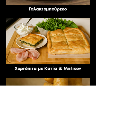
Γαλακτομπούρεκο
Χορτόπιτα με Κατίκι & Μπέικον
Vegan Κιμαδοπιτάκια με Κιμά Σόγιας