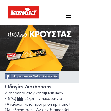
Φύλλο
ΚΡΟΥΣΤΑΣ
Μοιραστείτε το Φύλλο ΚΡΟΥΣΤΑΣ
Οδηγίες Διατήρησης:
Διατηρείται στον καταψύκτη (max
-18°C)
µέχρι την ηµεροµηνία
***
«Ανάλωση κατά προτίµηση πριν από»
(βλ. πλάγια όψη). Αν δεν διατηρηθεί