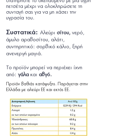
διατηρήστε το σκεπασµένο µε µια υγρή
πετσέτα µέχρι να ολοκληρώσετε τη
συνταγή σας για να µη χάσει την
υγρασία του.
Συστατικά:
Aλεύρι
σίτου
,
νερό,
άµυλο αραβοσίτου, αλάτι,
συντηρητικό: σορβικό κάλιο, ξηρή
ανενεργή µαγιά.
Το προϊόν µπορεί να περιέχει ίχνη
από:
γάλα
και
αβγό.
Προϊόν βαθιάς κατάψυξης. Παράγεται στην
Ελλάδα με αλεύρι ΕΕ και εκτός ΕΕ.