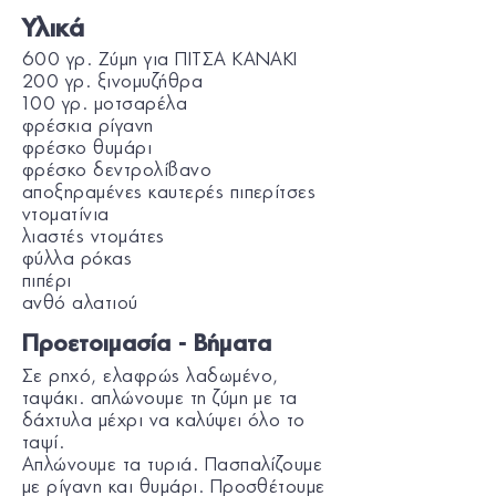
Υλικά
600 γρ. Ζύμη για ΠΙΤΣΑ KANAKI
200 γρ. ξινομυζήθρα
100 γρ. μοτσαρέλα
φρέσκια ρίγανη
φρέσκο θυμάρι
φρέσκο δεντρολίβανο
αποξηραμένες καυτερές πιπερίτσες
ντοματίνια
λιαστές ντομάτες
φύλλα ρόκας
πιπέρι
ανθό αλατιού
Προετοιμασία - Βήματα
Σε ρηχό, ελαφρώς λαδωμένο,
ταψάκι. απλώνουμε τη ζύμη με τα
δάχτυλα μέχρι να καλύψει όλο το
ταψί.
Απλώνουμε τα τυριά. Πασπαλίζουμε
με ρίγανη και θυμάρι. Προσθέτουμε