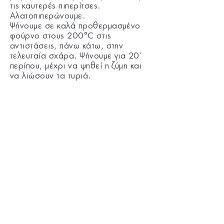
τις καυτερές πιπερίτσες.
Αλατοπιπερώνουμε.
Ψήνουμε σε καλά προθερμασμένο
φούρνο στους 200°C στις
αντιστάσεις, πάνω κάτω, στην
τελευταία σχάρα. Ψήνουμε για 20΄
περίπου, μέχρι να ψηθεί η ζύμη και
να λιώσουν τα τυριά.
Μια συνταγή που μας εμπιστεύτηκε
η Αργυρώ Μπαρμπαρίγου.
Για περισσότερες πληροφορίες
μπορείτε να ακολουθήσετε το link -