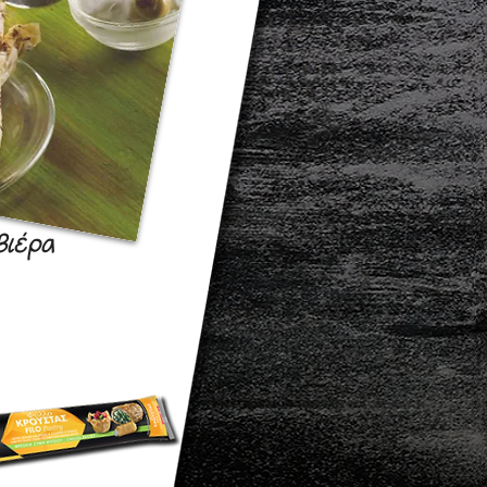
βιέρα