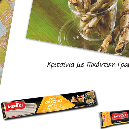
Κριτσίνια με Πικάντικη Γρα