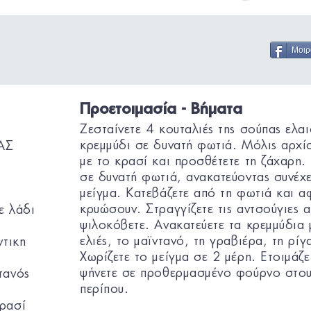
Μοιρ
Προετοιμασία - Βήματα
Ζεσταίνετε 4 κουταλιές της σούπας ελα
κρεμμύδι σε δυνατή φωτιά. Μόλις αρχίσ
ΑΣ
με το κρασί και προσθέτετε τη ζάχαρη. 
σε δυνατή φωτιά, ανακατεύοντας συνέχε
μείγμα. Κατεβάζετε από τη φωτιά και α
κρυώσουν. Στραγγίζετε τις αντσούγιες α
ε λάδι
ψιλοκόβετε. Ανακατεύετε τα κρεμμύδια μ
ελιές, το μαϊντανό, τη γραβιέρα, τη ρίγ
ντικη
Χωρίζετε το μείγμα σε 2 μέρη. Ετοιμάζετ
ψήνετε σε προθερμασμένο φούρνο στου
τανός
περίπου.
κρασί