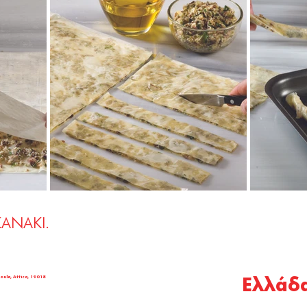
KANAKI.
oula, Attica, 19018
Ελλάδ
© COPYRIGHT KANAKI 2026