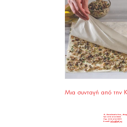
Μια συνταγή από την 
G. Gennimata Ave., Mag
Tel: 210 6161500
Fax: 210 6161599
E-mail:
info@hqf.gr