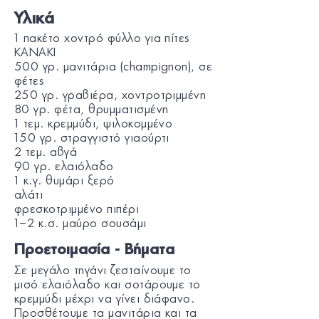
Υλικά
1 πακέτο χοντρό φύλλο για πίτες
KANAKI
500 γρ. μανιτάρια (champignon), σε
φέτες
250 γρ. γραβιέρα, χοντροτριμμένη
80 γρ. φέτα, θρυμματισμένη
1 τεμ. κρεμμύδι, ψιλοκομμένο
150 γρ. στραγγιστό γιαούρτι
2 τεμ. αβγά
90 γρ. ελαιόλαδο
1 κ.γ. θυμάρι ξερό
αλάτι
φρεσκοτριμμένο πιπέρι
1–2 κ.σ. μαύρο σουσάμι
Προετοιμασία - Βήματα
Σε μεγάλο τηγάνι ζεσταίνουμε το
μισό ελαιόλαδο και σοτάρουμε το
κρεμμύδι μέχρι να γίνει διάφανο.
Προσθέτουμε τα μανιτάρια και τα