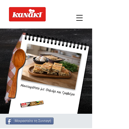
Μανιταρόπιτα με Θυμάρι και Γραβιέρα
Μοιραστείτε τη Συνταγή