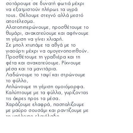
σοτάρουμε σε δυνατή φωτιά μέχρι
να εξατμιστούν πλήρως τα υγρά
τους. Θέλουμε στεγνό αλλά μεστό
αποτέλεσμα.
Αλατοπιπερώνουμε, προσθέτουμε το
θυμάρι, ανακατεύουμε και αφήνουμε
τη γέμιση να γίνει χλιαρή.
Σε μπολ χτυπάμε τα αβγά με το
γιαούρτι μέχρι να ομογενοποιηθούν.
Προσθέτουμε τη γραβιέρα και τη
φέτα και ανακατεύουμε. Ρίχνουμε
μέσα και τα μανιτάρια.
Λαδώνουμε το ταψί και στρώνουμε
το φύλλο,
Απλώνουμε τη γέμιση ομοιόμορφα.
Καλύπτουμε με τα φύλλα, γυρίζοντας
τις άκρες προς τα μέσα.
Χαράζουμε ελαφρά, πασπαλίζουμε
με μαύρο σουσάμι και ραντίζουμε με
το υπόλοιπο ελαιόλαδο.
Ψήνουμε σε προθερμασμένο
φούρνο στους 180°C, για 50 λεπτά,