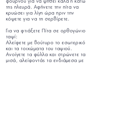
φούρνου για να ψηθεί καλά η κάτω
της πλευρά. Αφήνετε την πίτα να
κρυώσει για λίγη ώρα πριν την
κόψετε για να τη σερβίρετε.
Για να φτιάξετε Πίτα σε ορθογώνιο
ταψί:
Αλείφετε με βούτυρο το εσωτερικό
και τα τοιχώματα του ταψιού.
Ανοίγετε τα φύλλα και στρώνετε τα
μισά, αλείφοντάς τα ενδιάμεσα με
βούτυρο.
Ρίχνετε τη γέμιση, διπλώνετε προς τα
μέσα τα φύλλα που προεξέχουν από
το ταψί και σκεπάζετε με τα
υπόλοιπα φύλλα κρούστας που τα
αλείφετε κι αυτά ένα ένα με
βούτυρο.
Με ένα μαχαίρι βάζετε τις άκρες
των πάνω φύλλων που περισσεύουν
μέσα στο ταψί. Χαράζετε την
επιφάνεια σε μερίδες, χτυπάτε 1
αβγό και αλείφετε με αυτό το