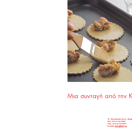
Μια συνταγή από την 
G. Gennimata Ave., Mag
Tel: 210 6161500
Fax: 210 6161599
E-mail:
info@hqf.gr