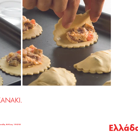
KANAKI.
oula, Attica, 19018
Ελλάδ
© COPYRIGHT KANAKI 2026