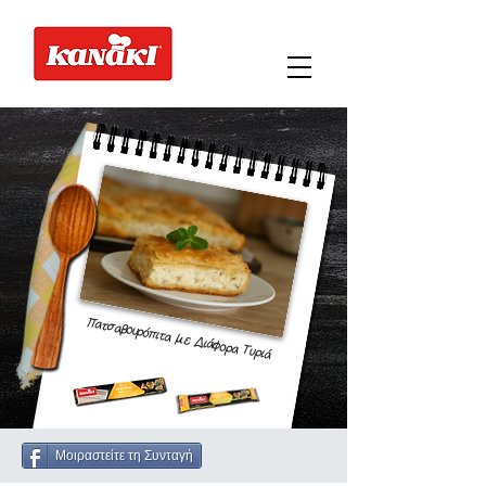
Πατσαβουρόπιτα με Διάφορα Τυριά
Μοιραστείτε τη Συνταγή