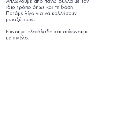
Απλώνουμε από πάνω φύλλα με τον
ίδιο τρόπο όπως και τη βάση.
Πατάμε λίγο για να κολλήσουν
μεταξύ τους.
Ρίχνουμε ελαιόλαδο και απλώνουμε
με πινέλο.
Σε προθερμασμένο φούρνο, στους
170°C, με πάνω-κάτω αντίσταση και
αέρα ψήνουμε μέχρι να πάρει
χρώμα.
Αφήνουμε για 10 λεπτά να κρυώσει,
κόβουμε και σερβίρουμε.