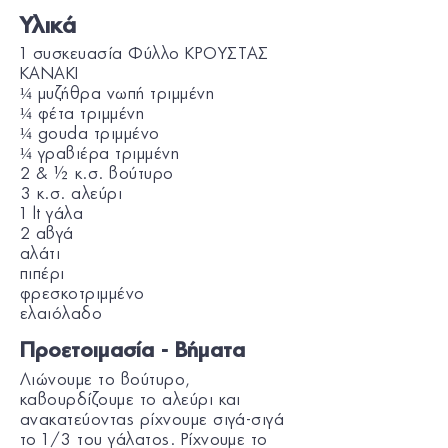
Υλικά
1 συσκευασία Φύλλο ΚΡΟΥΣΤΑΣ
KANAKI
¼ μυζήθρα νωπή τριμμένη
¼ φέτα τριμμένη
¼ gouda τριμμένο
¼ γραβιέρα τριμμένη
2 & ½ κ.σ. βούτυρο
3 κ.σ. αλεύρι
1 lt γάλα
2 αβγά
αλάτι
πιπέρι
φρεσκοτριμμένο
ελαιόλαδο
Προετοιμασία - Βήματα
Λιώνουμε το βούτυρο,
καβουρδίζουμε το αλεύρι και
ανακατεύοντας ρίχνουμε σιγά-σιγά
το 1/3 του γάλατος. Ρίχνουμε το