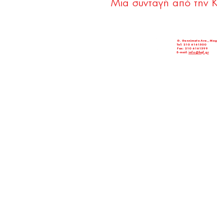
Μια συνταγή από την 
G. Gennimata Ave., Mag
Tel: 210 6161500
Fax: 210 6161599
E-mail:
info@hqf.gr