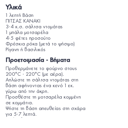
Υλικά
1 λεπτή Βάση
ΠΙΤΣΑΣ KANAKI
3-4 κ.σ. σάλτσα ντομάτας
1 μπάλα μοτσαρέλα
4-5 φέτες προσούτο
Φρέσκια ρόκα (μετά το ψήσιμο)
Ρίγανη ή βασιλικός
Προετοιμασία - Βήματα
Προθερμάνετε το φούρνο στους
200°C - 220°C (με αέρα).
Απλώστε τη σάλτσα ντομάτας στη
βάση αφήνοντας ένα κενό 1 εκ.
γύρω από την άκρη.
Προσθέστε τη μοτσαρέλα κομμένη
σε κομμάτια.
Ψήστε τη βάση απευθείας στη σχάρα
για 5-7 λεπτά.
Μόλις βγει από το φούρνο,
προσθέστε τις φέτες προσούτο και