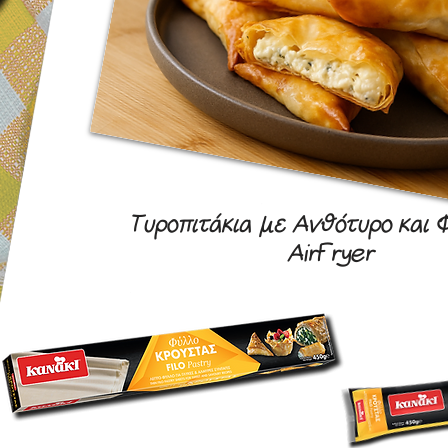
Τυροπιτάκια με Ανθότυρο και 
AirFryer