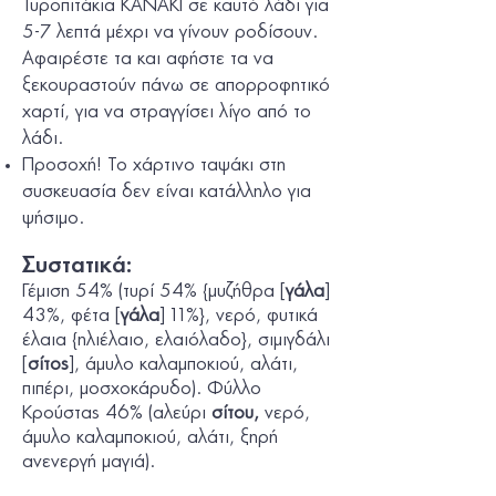
Τυροπιτάκια KANAKI σε καυτό λάδι για
5-7 λεπτά μέχρι να γίνουν ροδίσουν.
Αφαιρέστε τα και αφήστε τα να
ξεκουραστούν πάνω σε απορροφητικό
χαρτί, για να στραγγίσει λίγο από το
λάδι.
Προσοχή!
Το χάρτινο ταψάκι στη
συσκευασία δεν είναι κατάλληλο για
ψήσιμο.
Συστατικά:
Γέμιση 54% (τυρί 54% {μυζήθρα [
γάλα
]
43%, φέτα [
γάλα
] 11%}, νερό, φυτικά
έλαια {ηλιέλαιο, ελαιόλαδο}, σιμιγδάλι
[
σίτος
], άμυλο καλαμποκιού, αλάτι,
πιπέρι, μοσχοκάρυδο). Φύλλο
Κρούστας 46% (αλεύρι
σίτου
,
νερό,
άμυλο καλαμποκιού, αλάτι, ξηρή
ανενεργή μαγιά).