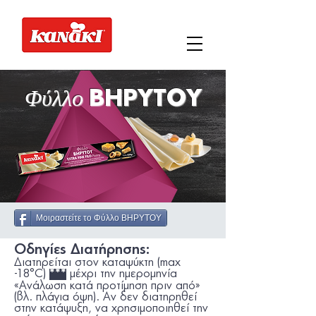
Φύλλο
ΒΗΡΥΤΟΥ
Μοιραστείτε το Φύλλο ΒΗΡΥΤΟΥ
Οδηγίες Διατήρησης:
Διατηρείται στον καταψύκτη (max
-18°C)
µέχρι την ηµεροµηνία
***
«Ανάλωση κατά προτίµηση πριν από»
(βλ. πλάγια όψη). Αν δεν διατηρηθεί
στην κατάψυξη, να χρησιµοποιηθεί την