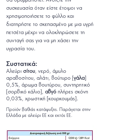
θα θρυµµατιστεί. Ανοίξτε την
συσκευασία όταν είστε έτοιµοι να
χρησιµοποιήσετε το φύλλο και
διατηρήστε το σκεπασµένο µε µια υγρή
πετσέτα µέχρι να ολοκληρώσετε τη
συνταγή σας για να µη χάσει την
υγρασία του.
Συστατικά:
Αλεύρι
σίτου
, νερό, άµυλο
αραβοσίτου, αλάτι, βούτυρο [
γάλα
]
0,5%, άρωµα βουτύρου, συντηρητικό
[σορβικό κάλιο],
αβγό
πλήρες σκόνη
0,03%, χρωστική [κουρκουµάς].
Προϊόν βαθιάς κατάψυξης. Παράγεται στην
Ελλάδα με αλεύρι ΕΕ και εκτός ΕΕ.