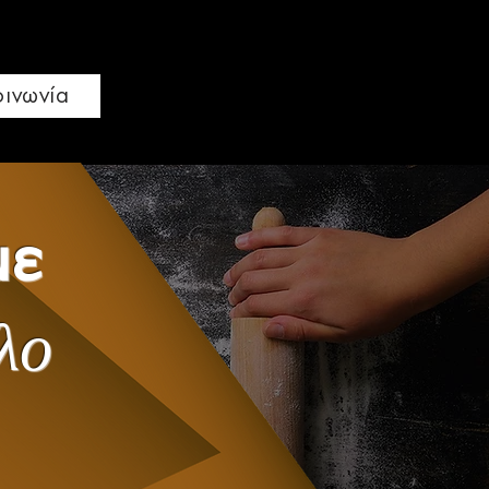
οινωνία
με
λο