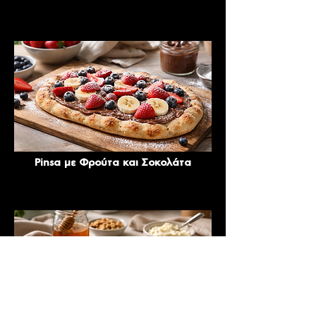
Pinsa με Φρούτα και Σοκολάτα