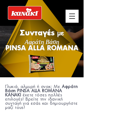
Συνταγές
με
Αφράτη Βάση
PINSA ALLA ROMANA
Γλυκιά, αλμυρή ή σνακ; Με
Αφράτη
Βάση PINSA ALLA ROMANA
KANAKI
έχετε τόσες πολλές
επιλογές!
Βρείτε την ιδανική
συνταγή για εσάς και
δημιουργήστε
μαζί τους!