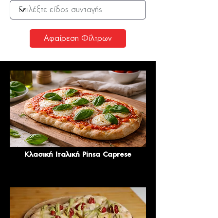
Αφαίρεση Φίλτρων
Κλασική Ιταλική Pinsa Caprese